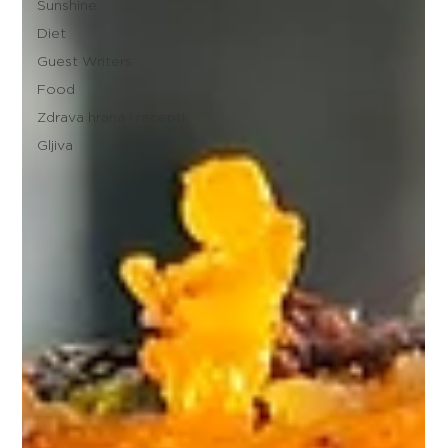
Sunshine
Diet
Guest Writers
Food
Zdrava hrana i recepti
Gljiva