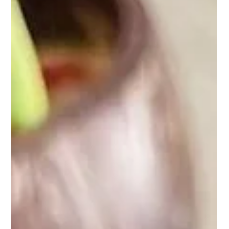
Jan 19
4 min read
ZDRAVA HRANA I RECEPTI
PREPORUČENA ZIMSKA
HRANA
Tokom zime često posežemo za teškom,
kaloričnom hranom, ali hladni dani ne moraju značiti
nezdrave izbore. Uz pravilno odabrane namirnice
poput korjenastog povrća, zobi, supa i hrane
bogate vitaminom D, moguće je ojačati imunitet,
poboljšati raspoloženje i uživati u toplim, ukusnim
obrocima. Donosimo preporuke stručnjaka i
jednostavne recepte za zdravu zimsku ishranu.