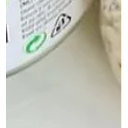
KONZUMIRA, A IZUZETNO
JE ZDRAV!
Kelj je često zapostavljeno povrće, ali njegova
nutritivna vrijednost je izuzetna. Bogat je
antioksidansima, vitaminima C i K te beta-
karotenom, a može podržati zdravlje srca, očiju i
regulaciju tjelesne težine. U ovom članku otkrivamo
naučno potvrđene zdravstvene prednosti kelja i
dijelimo jednostavne, ukusne recepte koji će vas
inspirisati da ga češće uvrstite u svoju ishranu.