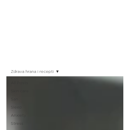
Zdrava hrana i recepti
All Posts
Skin care
San
Sleep
Anxiety
Stress