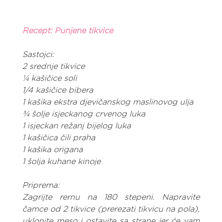
Recept: Punjene tikvice
Sastojci:
2 srednje tikvice
¼ kašičice soli
1/4 kašičice bibera
1 kašika ekstra djevičanskog maslinovog ulja
¾ šolje isjeckanog crvenog luka
1 isjeckan režanj bijelog luka
1 kašičica čili praha
1 kašika origana
1 šolja kuhane kinoje
Priprema:
Zagrijte rernu na 180 stepeni. Napravite 
čamce od 2 tikvice (prerezati tikvicu na pola), 
uklonite meso i ostavite sa strane jer će vam 