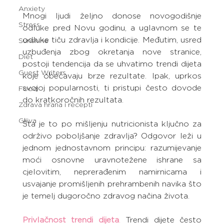
Anxiety
Mnogi ljudi željno donose novogodišnje 
Stress
odluke pred Novu godinu, a uglavnom se te 
odluke tiču zdravlja i kondicije. Međutim, usred 
Sunshine
uzbuđenja zbog okretanja nove stranice, 
Diet
postoji tendencija da se uhvatimo trendi dijeta 
Guest Writers
koje obećavaju brze rezultate. Ipak, uprkos 
svojoj popularnosti, ti pristupi često dovode 
Food
do kratkoročnih rezultata.
Zdrava hrana i recepti
Gljiva
Šta je to po mišljenju nutricionista ključno za 
održivo poboljšanje zdravlja? Odgovor leži u 
jednom jednostavnom principu: razumijevanje 
moći osnovne uravnotežene ishrane sa 
cjelovitim, neprerađenim namirnicama i 
usvajanje promišljenih prehrambenih navika što 
je temelj dugoročno zdravog načina života.
Privlačnost trendi dijeta
.
 Trendi dijete često 