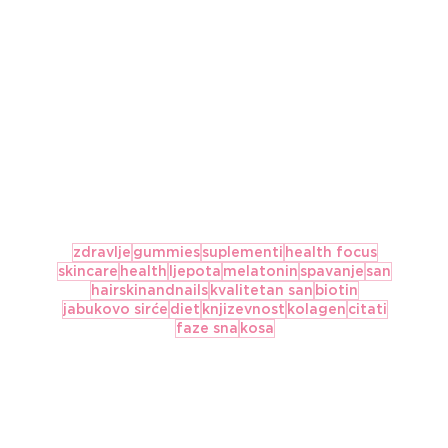
zdravlje
gummies
suplementi
health focus
skincare
health
ljepota
melatonin
spavanje
san
hairskinandnails
kvalitetan san
biotin
jabukovo sirće
diet
knjizevnost
kolagen
citati
faze sna
kosa