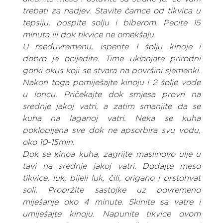
trebati za nadjev. Stavite čamce od tikvica u 
tepsiju, pospite solju i biberom. Pecite 15 
minuta ili dok tikvice ne omekšaju.
U međuvremenu, isperite 1 šolju kinoje i 
dobro je ocijedite. Time uklanjate prirodni 
gorki okus koji se stvara na površini sjemenki. 
Nakon toga pomiješajte kinoju i 2 šolje vode 
u loncu. Pričekajte dok smjesa provri na 
srednje jakoj vatri, a zatim smanjite da se 
kuha na laganoj vatri. Neka se kuha 
poklopljena sve dok ne apsorbira svu vodu, 
oko 10-15min.
Dok se kinoa kuha, zagrijte maslinovo ulje u 
tavi na srednje jakoj vatri. Dodajte meso 
tikvice, luk, bijeli luk, čili, origano i prstohvat 
soli. Propržite sastojke uz povremeno 
miješanje oko 4 minute. Skinite sa vatre i 
umiješajte kinoju. Napunite tikvice ovom 