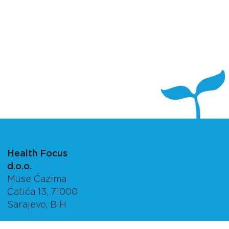
Health Focus
d.o.o.
Muse Ćazima
Ćatića 13, 71000
Sarajevo, BiH