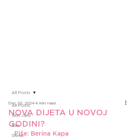
All Posts
Dec 30, 2024
4 min read
All Posts
NOVA DIJETA U NOVOJ
Skin care
GODINI?
San
Piše: Berina Kapa
Sleep