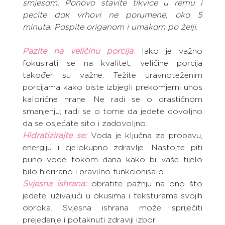
smjesom. Ponovo stavite tikvice u rernu i 
pecite dok vrhovi ne porumene, oko 5 
minuta. Pospite origanom i umakom po želji.
Pazite na veličinu porcija
:
 Iako je važno 
fokusirati se na kvalitet, veličine porcija 
također su važne. Težite uravnoteženim 
porcijama kako biste izbjegli prekomjerni unos 
kalorične hrane. Ne radi se o drastičnom 
smanjenju; radi se o tome da jedete dovoljno 
da se osjećate sito i zadovoljno.
Hidratizirajte se:
Voda je ključna za probavu, 
energiju i cjelokupno zdravlje. Nastojte piti 
puno vode tokom dana kako bi vaše tijelo 
bilo hidrirano i pravilno funkcionisalo.
Svjesna ishrana:
 obratite pažnju na ono što 
jedete, uživajući u okusima i teksturama svojih 
obroka. Svjesna ishrana može spriječiti 
prejedanje i potaknuti zdraviji izbor.