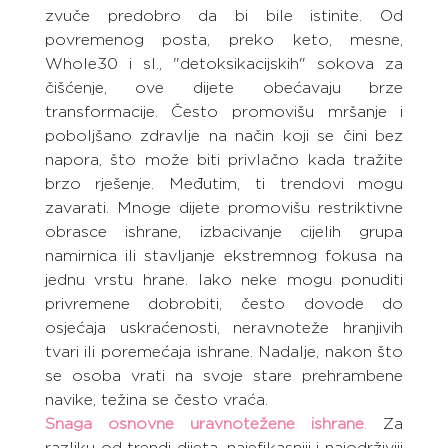
zvuče predobro da bi bile istinite. Od 
povremenog posta, preko keto, mesne, 
Whole30 i sl., "detoksikacijskih" sokova za 
čišćenje, ove dijete obećavaju brze 
transformacije. Često promovišu mršanje i 
poboljšano zdravlje na način koji se čini bez 
napora, što može biti privlačno kada tražite 
brzo rješenje. Međutim, ti trendovi mogu 
zavarati. Mnoge dijete promovišu restriktivne 
obrasce ishrane, izbacivanje cijelih grupa 
namirnica ili stavljanje ekstremnog fokusa na 
jednu vrstu hrane. Iako neke mogu ponuditi 
privremene dobrobiti, često dovode do 
osjećaja uskraćenosti, neravnoteže hranjivih 
tvari ili poremećaja ishrane. Nadalje, nakon što 
se osoba vrati na svoje stare prehrambene 
navike, težina se često vraća.
Snaga osnovne uravnotežene ishrane
.
 Za 
razliku od trendi dijeta, najefikasniji i najodrživiji 