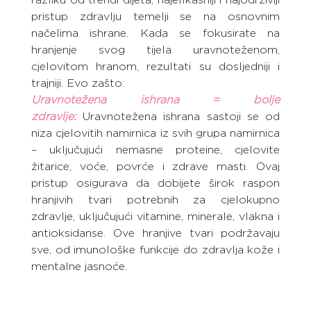
pristup zdravlju temelji se na osnovnim 
načelima ishrane. Kada se fokusirate na 
hranjenje svog tijela uravnoteženom, 
cjelovitom hranom, rezultati su dosljedniji i 
trajniji. Evo zašto:
Uravnotežena ishrana = bolje 
zdravlje:
 Uravnotežena ishrana sastoji se od 
niza cjelovitih namirnica iz svih grupa namirnica 
– uključujući nemasne proteine, cjelovite 
žitarice, voće, povrće i zdrave masti. Ovaj 
pristup osigurava da dobijete širok raspon 
hranjivih tvari potrebnih za cjelokupno 
zdravlje, uključujući vitamine, minerale, vlakna i 
antioksidanse. Ove hranjive tvari podržavaju 
sve, od imunološke funkcije do zdravlja kože i 
mentalne jasnoće.