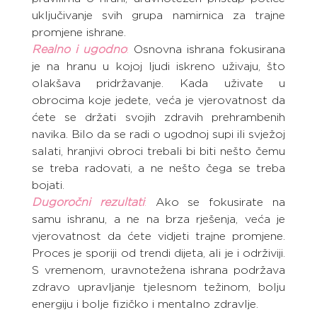
uključivanje svih grupa namirnica za trajne 
promjene ishrane.
Realno i ugodno
: 
Osnovna ishrana fokusirana 
je na hranu u kojoj ljudi iskreno uživaju, što 
olakšava pridržavanje. Kada uživate u 
obrocima koje jedete, veća je vjerovatnost da 
ćete se držati svojih zdravih prehrambenih 
navika. Bilo da se radi o ugodnoj supi ili svježoj 
salati, hranjivi obroci trebali bi biti nešto čemu 
se treba radovati, a ne nešto čega se treba 
bojati.
Dugoročni rezultati
:
 Ako se fokusirate na 
samu ishranu, a ne na brza rješenja, veća je 
vjerovatnost da ćete vidjeti trajne promjene. 
Proces je sporiji od trendi dijeta, ali je i održiviji. 
S vremenom, uravnotežena ishrana podržava 
zdravo upravljanje tjelesnom težinom, bolju 
energiju i bolje fizičko i mentalno zdravlje.