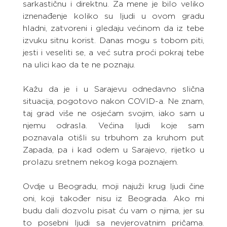
sarkastičnu i direktnu. Za mene je bilo veliko 
iznenađenje koliko su ljudi u ovom gradu 
hladni, zatvoreni i gledaju većinom da iz tebe 
izvuku sitnu korist. Danas mogu s tobom piti, 
jesti i veseliti se, a već sutra proći pokraj tebe 
na ulici kao da te ne poznaju.
Kažu da je i u Sarajevu odnedavno slična 
situacija, pogotovo nakon COVID-a. Ne znam, 
taj grad više ne osjećam svojim, iako sam u 
njemu odrasla. Većina ljudi koje sam 
poznavala otišli su trbuhom za kruhom put 
Zapada, pa i kad odem u Sarajevo, rijetko u 
prolazu sretnem nekog koga poznajem.
Ovdje u Beogradu, moji najuži krug ljudi čine 
oni, koji također nisu iz Beograda. Ako mi 
budu dali dozvolu pisat ću vam o njima, jer su 
to posebni ljudi sa nevjerovatnim pričama. 