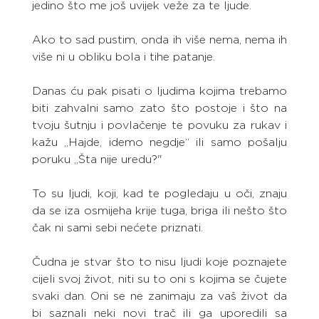
jedino što me još uvijek veže za te ljude.
Ako to sad pustim, onda ih više nema, nema ih 
više ni u obliku bola i tihe patanje.
Danas ću pak pisati o ljudima kojima trebamo 
biti zahvalni samo zato što postoje i što na 
tvoju šutnju i povlačenje te povuku za rukav i 
kažu „Hajde, idemo negdje“ ili samo pošalju 
poruku „Šta nije uredu?" 
To su ljudi, koji, kad te pogledaju u oči, znaju 
da se iza osmijeha krije tuga, briga ili nešto što 
čak ni sami sebi nećete priznati.
Čudna je stvar što to nisu ljudi koje poznajete 
cijeli svoj život, niti su to oni s kojima se čujete 
svaki dan. Oni se ne zanimaju za vaš život da 
bi saznali neki novi trač ili ga uporedili sa 