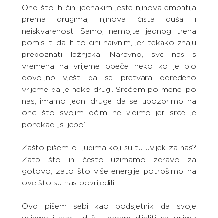
Ono što ih čini jednakim jeste njihova empatija 
prema drugima, njihova čista duša i 
neiskvarenost. Samo, nemojte ijednog trena 
pomisliti da ih to čini naivnim, jer itekako znaju 
prepoznati lažnjaka. Naravno, sve nas s 
vremena na vrijeme opeče neko ko je bio 
dovoljno vješt da se pretvara određeno 
vrijeme da je neko drugi. Srećom po mene, po 
nas, imamo jedni druge da se upozorimo na 
ono što svojim očim ne vidimo jer srce je 
ponekad „slijepo“.
Zašto pišem o ljudima koji su tu uvijek za nas? 
Zato što ih često uzimamo zdravo za 
gotovo, zato što više energije potrošimo na 
ove što su nas povrijedili.
Ovo pišem sebi kao podsjetnik da svoje 
vrijeme i svoju dušu trebam dijeliti sa onima 