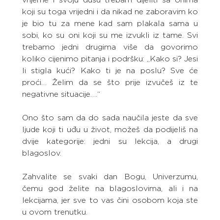
koji su toga vrijedni i da nikad ne zaboravim ko 
je bio tu za mene kad sam plakala sama u 
sobi, ko su oni koji su me izvukli iz tame. Svi 
trebamo jedni drugima više da govorimo 
koliko cijenimo pitanja i podršku: „Kako si? Jesi 
li stigla kući? Kako ti je na poslu? Sve će 
proći… Želim da se što prije izvučeš iz te 
negativne situacije….“
Ono što sam da do sada naučila jeste da sve 
ljude koji ti uđu u život, možeš da podijeliš na 
dvije kategorije: jedni su lekcija, a drugi 
blagoslov.
Zahvalite se svaki dan Bogu, Univerzumu, 
čemu god želite na blagoslovima, ali i na 
lekcijama, jer sve to vas čini osobom koja ste 
u ovom trenutku.