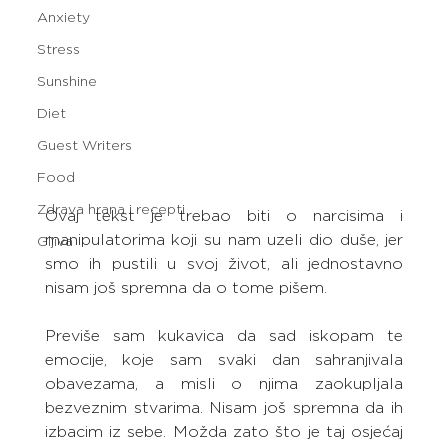
Anxiety
Stress
Sunshine
Diet
Guest Writers
Food
Zdrava hrana i recepti
Ovaj tekst je trebao biti o narcisima i 
manipulatorima koji su nam uzeli dio duše, jer 
Gljiva
smo ih pustili u svoj život, ali jednostavno 
nisam još spremna da o tome pišem.
Previše sam kukavica da sad iskopam te 
emocije, koje sam svaki dan sahranjivala 
obavezama, a misli o njima zaokupljala 
bezveznim stvarima. Nisam još spremna da ih 
izbacim iz sebe. Možda zato što je taj osjećaj 