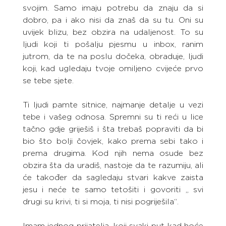
svojim. Samo imaju potrebu da znaju da si 
dobro, pa i ako nisi da znaš da su tu. Oni su 
uvijek blizu, bez obzira na udaljenost. To su 
ljudi koji ti pošalju pjesmu u inbox, ranim 
jutrom, da te na poslu dočeka, obraduje, ljudi 
koji, kad ugledaju tvoje omiljeno cvijeće prvo 
se tebe sjete.
Ti ljudi pamte sitnice, najmanje detalje u vezi 
tebe i vašeg odnosa. Spremni su ti reći u lice 
tačno gdje griješiš i šta trebaš popraviti da bi 
bio što bolji čovjek, kako prema sebi tako i 
prema drugima. Kod njih nema osude bez 
obzira šta da uradiš, nastoje da te razumiju, ali 
će također da sagledaju stvari kakve zaista 
jesu i neće te samo tetošiti i govoriti „ svi 
drugi su krivi, ti si moja, ti nisi pogriješila“.
Imam jednog prijatelja, koji svaki put kad hoće 