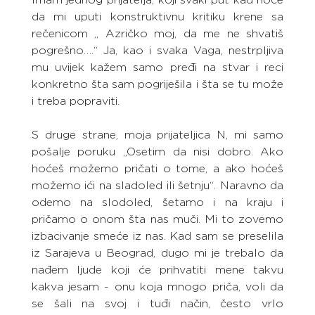
da mi uputi konstruktivnu kritiku krene sa 
rečenicom „ Azričko moj, da me ne shvatiš 
pogrešno….“ Ja, kao i svaka Vaga, nestrpljiva 
mu uvijek kažem samo pređi na stvar i reci 
konkretno šta sam pogriješila i šta se tu može 
i treba popraviti.
S druge strane, moja prijateljica N, mi samo 
pošalje poruku „Osetim da nisi dobro. Ako 
hoćeš možemo pričati o tome, a ako hoćeš 
možemo ići na sladoled ili šetnju“. Naravno da 
odemo na slodoled, šetamo i na kraju i 
pričamo o onom šta nas muči. Mi to zovemo 
izbacivanje smeće iz nas. Kad sam se preselila 
iz Sarajeva u Beograd, dugo mi je trebalo da 
nađem ljude koji će prihvatiti mene takvu 
kakva jesam - onu koja mnogo priča, voli da 
se šali na svoj i tuđi način, često vrlo 