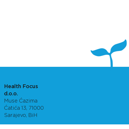
Health Focus
d.o.o.
Muse Ćazima
Ćatića 13, 71000
Sarajevo, BiH