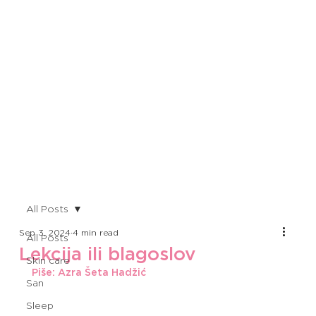
All Posts
Sep 3, 2024
4 min read
All Posts
Lekcija ili blagoslov
Skin care
Piše: Azra Šeta Hadžić 
San
Sleep