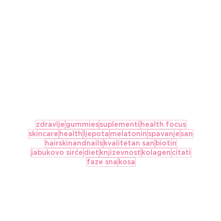
zdravlje
gummies
suplementi
health focus
skincare
health
ljepota
melatonin
spavanje
san
hairskinandnails
kvalitetan san
biotin
jabukovo sirće
diet
knjizevnost
kolagen
citati
faze sna
kosa