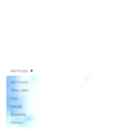
All Posts
All Posts
Skin care
San
Sleep
Anxiety
Stress