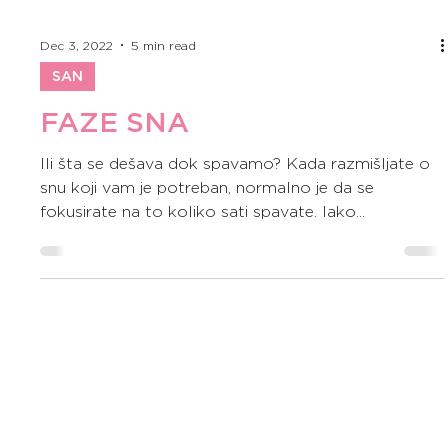
Dec 3, 2022
5 min read
SAN
FAZE SNA
Ili šta se dešava dok spavamo? Kada razmišljate o
snu koji vam je potreban, normalno je da se
fokusirate na to koliko sati spavate. Iako...
zdravlje
gummies
suplementi
health focus
skincare
health
ljepota
melatonin
spavanje
san