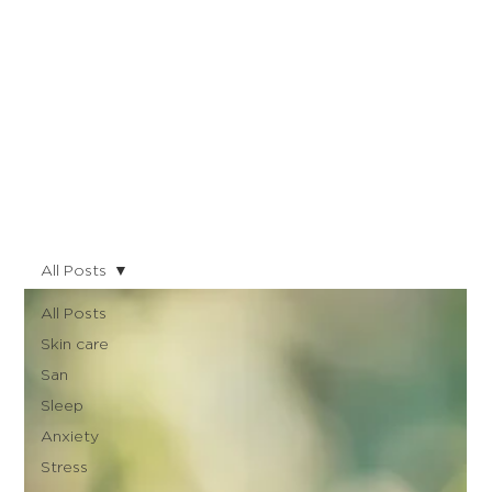
All Posts
All Posts
Skin care
San
Sleep
Anxiety
Stress