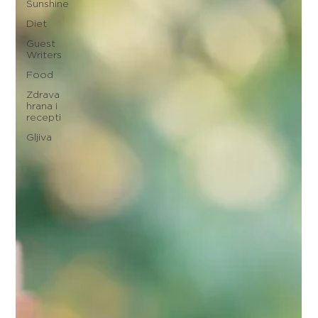
Sunshine
Diet
Guest
Writers
Food
Zdrava
hrana i
recepti
Gljiva