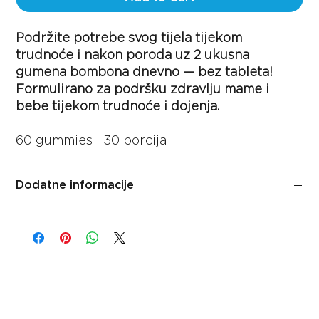
Podržite potrebe svog tijela tijekom
trudnoće i nakon poroda uz 2 ukusna
gumena bombona dnevno — bez tableta!
Formulirano za podršku zdravlju mame i
bebe tijekom trudnoće i dojenja.
60 gummies | 30 porcija
Dodatne informacije
Kako funkcioniše
Tijela trudnica i žena nakon poroda prolaze kroz
značajne fizičke i hormonske promjene, koje često
zahtijevaju dodatne hranjive tvari koje se mogu
nadomjestiti.
Dizajnirane za razdoblje prije začeća, trudnoću i dojenje,
ove organske gumene bombone pružaju esencijalne