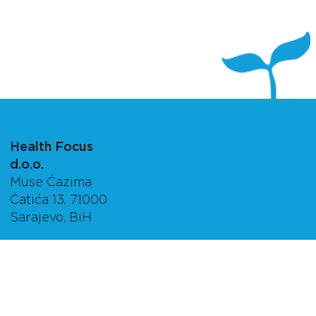
Health Focus
d.o.o.
Muse Ćazima
Ćatića 13, 71000
Sarajevo, BiH