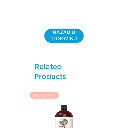
nutrijente za potrebe vas i vaše bebe prije, tijekom i
nakon trudnoće!
Ovaj multivitamin sadrži 800 mcg metiliranog folata u
obliku kalcijevog L-5-metiltetrahidrofolata!
Dovoljan unos folata putem zdrave prehrane može
NAZAD U
smanjiti rizik od rođenja djeteta s defektima mozga ili
TRGOVINU
kralježnične moždine.
Ove gumene bombone također sadrže dodatnih šest B
vitamina, uključujući metil B12, kao i vitamine C, D, A te
esencijalne minerale poput cinka i joda za vas i vašu
Related
bebu.
Jod podržava zdravlje prije i nakon poroda, kao i
Products
normalnu funkciju štitnjače.
Uživajte u samo dvije ukusne gumene bombone s
okusom jagode dnevno kako biste podržali zdravlje
New Arrival
prije začeća, tijekom trudnoće i nakon poroda!
Kako se konzumira
Preporučena upotreba:
Za trudnice i/ili dojilje, uzimati do 2
gumene bombone dnevno, ili prema preporuci liječnika ili