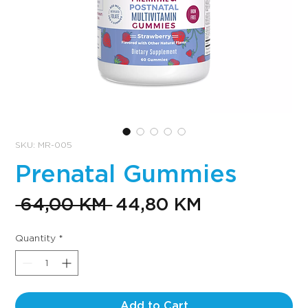
SKU: MR-005
Prenatal Gummies
Regular
Sale
 64,00 KM 
44,80 KM
Price
Price
Quantity
*
Add to Cart