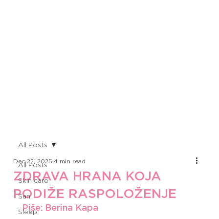
All Posts
Dec 22, 2025
4 min read
All Posts
ZDRAVA HRANA KOJA
Skin care
PODIŽE RASPOLOŽENJE
San
Piše: Berina Kapa
Sleep