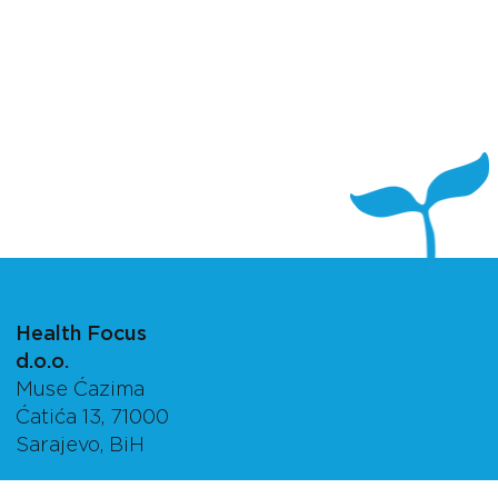
Health Focus
d.o.o.
Muse Ćazima
Ćatića 13, 71000
Sarajevo, BiH