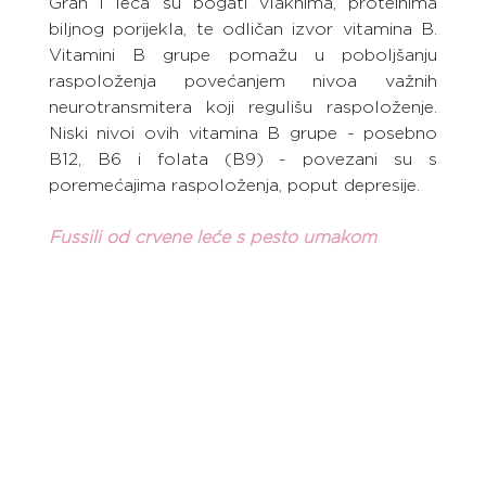
Grah i leća su bogati vlaknima, proteinima 
biljnog porijekla, te odličan izvor vitamina B. 
Vitamini B grupe pomažu u poboljšanju 
raspoloženja povećanjem nivoa važnih 
neurotransmitera koji regulišu raspoloženje. 
Niski nivoi ovih vitamina B grupe - posebno 
B12, B6 i folata (B9) - povezani su s 
poremećajima raspoloženja, poput depresije.
Fussili od crvene leće s pesto umakom