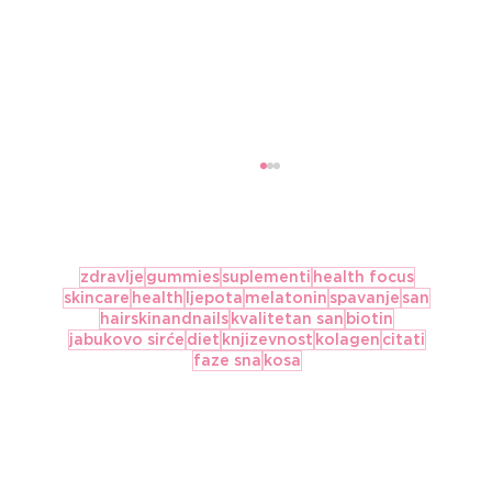
zdravlje
gummies
suplementi
health focus
skincare
health
ljepota
melatonin
spavanje
san
hairskinandnails
kvalitetan san
biotin
jabukovo sirće
diet
knjizevnost
kolagen
citati
faze sna
kosa
KOJI SU NAJBOLJI IZVORI
VITAMINA C?