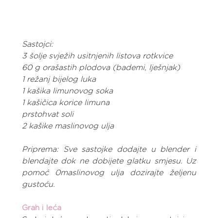
Sastojci:
3 šolje svježih usitnjenih listova rotkvice
60 g orašastih plodova (bademi, lješnjak)
1 režanj bijelog luka
1 kašika limunovog soka
1 kašičica korice limuna
prstohvat soli
2 kašike maslinovog ulja
Priprema: Sve sastojke dodajte u blender i 
blendajte dok ne dobijete glatku smjesu. Uz 
pomoć 0maslinovog ulja dozirajte željenu 
gustoću.
Grah i leća