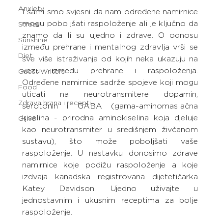
Anxiety
I sami smo svjesni da nam određene namirnice 
mogu poboljšati raspoloženje ali je ključno da 
Stress
znamo da li su ujedno i zdrave. O odnosu 
Sunshine
između prehrane i mentalnog zdravlja vrši se 
Diet
sve više istraživanja od kojih neka ukazuju na 
vezu između prehrane i raspoloženja. 
Guest Writers
Određene namirnice sadrže spojeve koji mogu 
Food
uticati na neurotransmitere dopamin, 
Zdrava hrana i recepti
serotonin i GABA (gama-aminomaslačna 
kiselina - prirodna aminokiselina koja djeluje 
Gljiva
kao neurotransmiter u središnjem živčanom 
sustavu), što može poboljšati vaše 
raspoloženje. U nastavku donosimo zdrave 
namirnice koje podižu raspoloženje a koje 
izdvaja kanadska registrovana dijetetičarka 
Katey Davidson. Ujedno uživajte u 
jednostavnim i ukusnim receptima za bolje 
raspoloženje.