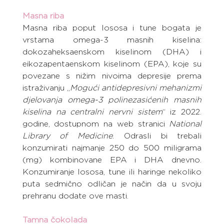
Masna riba
Masna riba poput lososa i tune bogata je 
vrstama omega-3 masnih kiselina: 
dokozaheksaenskom kiselinom (DHA) i 
eikozapentaenskom kiselinom (EPA), koje su 
povezane s nižim nivoima depresije prema 
istraživanju „
Mogući antidepresivni mehanizmi 
djelovanja omega-3 polinezasićenih masnih 
kiselina na centralni nervni sistem
“ iz 2022. 
godine, dostupnom na web stranici 
National 
Library of Medicine
. Odrasli bi trebali 
konzumirati najmanje 250 do 500 miligrama 
(mg) kombinovane EPA i DHA dnevno. 
Konzumiranje lososa, tune ili haringe nekoliko 
puta sedmično odličan je način da u svoju 
prehranu dodate ove masti.
Tamna čokolada