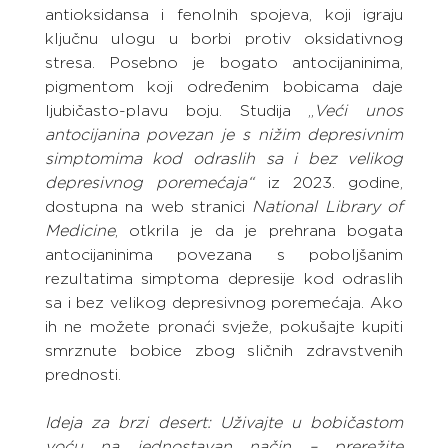
antioksidansa i fenolnih spojeva, koji igraju 
ključnu ulogu u borbi protiv oksidativnog 
stresa. Posebno je bogato antocijaninima, 
pigmentom koji određenim bobicama daje 
ljubičasto-plavu boju. Studija „
Veći unos 
antocijanina povezan je s nižim depresivnim 
simptomima kod odraslih sa i bez velikog 
depresivnog poremećaja“
 iz 2023. godine, 
dostupna na web stranici 
National Library of 
Medicine
, otkrila je da je prehrana bogata 
antocijaninima povezana s poboljšanim 
rezultatima simptoma depresije kod odraslih 
sa i bez velikog depresivnog poremećaja. Ako 
ih ne možete pronaći svježe, pokušajte kupiti 
smrznute bobice zbog sličnih zdravstvenih 
prednosti.
Ideja za brzi desert: Uživajte u bobičastom 
voću na jednostavan način – prerežite 