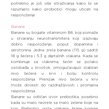
potrebno je još više istraživanja kako bi se 
razumjelo kako probiotici mogu uticati na 
raspoloženje.
Banane
Banane su bogate vitaminom B6, koji pomaže 
u stvaranju neurotransmitera koji izazivaju 
dobro raspoloženje, poput dopamina i 
serotonina. Jedna zrela banana (115 g) sadrži 
18 g šećera i 5,3 g dijetalnih vlakana. Kada se 
kombinuje sa vlaknima, šećer se polako 
oslobađa u krvotok, omogućavajući stabilan 
nivo šećera u krvi i bolju kontrolu 
raspoloženja. Prenizak nivo šećera u krvi 
može dovesti do razdražljivosti i promjena 
raspoloženja.
Banane su odličan izvor prebiotika, posebno 
kada su malo nezrele sa malo zelene boje na 
kori. Prebiotici, vrsta vlakana, hrane korisne 