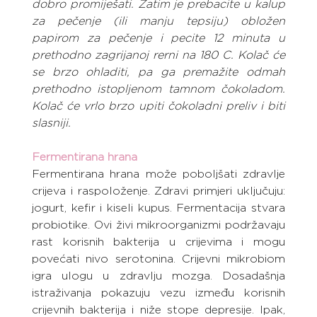
dobro promiješati. Zatim je prebacite u kalup 
za pečenje (ili manju tepsiju) obložen 
papirom za pečenje i pecite 12 minuta u 
prethodno zagrijanoj rerni na 180 C. Kolač će 
se brzo ohladiti, pa ga premažite odmah 
prethodno istopljenom tamnom čokoladom. 
Kolač će vrlo brzo upiti čokoladni preliv i biti 
slasniji.
Fermentirana hrana
Fermentirana hrana može poboljšati zdravlje 
crijeva i raspoloženje. Zdravi primjeri uključuju: 
jogurt, kefir i kiseli kupus. Fermentacija stvara 
probiotike. Ovi živi mikroorganizmi podržavaju 
rast korisnih bakterija u crijevima i mogu 
povećati nivo serotonina. Crijevni mikrobiom 
igra ulogu u zdravlju mozga. Dosadašnja 
istraživanja pokazuju vezu između korisnih 
crijevnih bakterija i niže stope depresije. Ipak, 