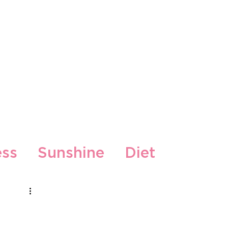
kti
ess
Sunshine
Diet
Gljiva