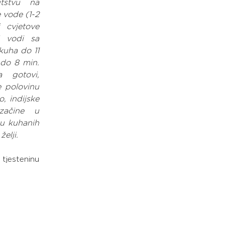
tstvu na 
vode (1-2 
 cvjetove 
 vodi sa 
kuha do 11 
do 8 min. 
 gotovi, 
e polovinu 
 indijske 
začine u 
u kuhanih 
elji.
tjesteninu 