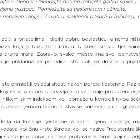
ajte u blender i blendajte dok ne dobijete glatku smjesu.
eljenu gustoću. Pomiješajte sa tjesteninom i uživajte.
praviti ranije i čuvati u staklenoj posudi u frižideru, te
editi s prijateljima i dijeliti dobru poslasticu, a nema ništ
pizze koja je blizu tom izboru. U širem smislu, tjestenina
na druga hrana. Zapravo, svako mjesto ima svoj jedinstveni
 je prikladna za porodični sto dok se družite s prijatelj
 ste primijetili osjećaj sitosti nakon porcije tjestenine. Razl
koji se vrlo sporo probavlja, što vam daje produženi osjeća
m glikemijskim indeksom koji pomaže u kontroli nivoa šećer
 prekomjernom težinom. Štaviše, snižava inzulin i glukozu 
krila da kuhanje tjestenine, a zatim njeno hlađenje, mije
ovećava količinu vrste škroba koji se naziva "rezistentni š
j škrob je otporan na naše probavne enzime, koji su odg