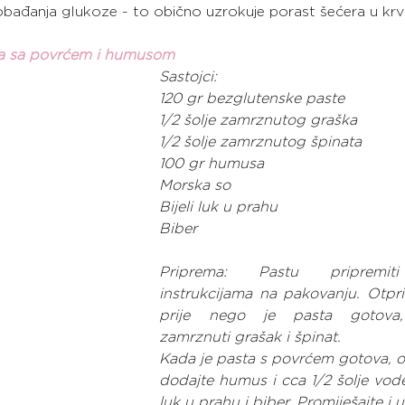
obađanja glukoze - to obično uzrokuje porast šećera u krvi
ta sa povrćem i humusom
Sastojci:
120 gr bezglutenske paste
1/2 šolje zamrznutog graška
1/2 šolje zamrznutog špinata
100 gr humusa
Morska so
Bijeli luk u prahu
Biber
Priprema: Pastu pripremit
instrukcijama na pakovanju. Otpril
prije nego je pasta gotova,
zamrznuti grašak i špinat.
Kada je pasta s povrćem gotova, oci
dodajte humus i cca 1/2 šolje vode, 
luk u prahu i biber. Promiješajte i u