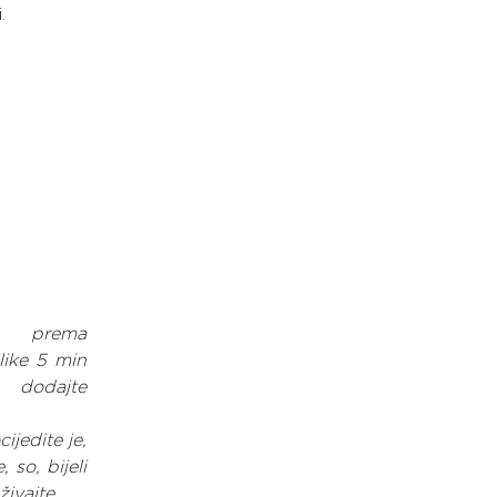
.
i prema 
ike 5 min 
 dodajte 
jedite je, 
so, bijeli 
živajte.