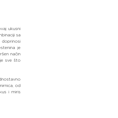
vaj ukusni 
inaciji sa 
doprinosi 
tenina je 
ršen način 
je sve što 
ednostavno 
rnica, od 
s i miris 