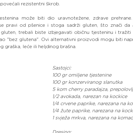
e povećali rezistentni škrob.
estenina može biti dio uravnotežene, zdrave prehrane.
se pravi od pšenice i stoga sadrži gluten, što znači da 
a gluten, trebali biste izbjegavati običnu tjesteninu i tražit
o "bez glutena". Ovi alternativni proizvodi mogu biti napr
 graška, leće ili heljdinog brašna.
Sastojci:
100 gr omiljene tjestenine
100 gr konzerviranog slanutka
5 kom cherry paradajza, prepolovl
1/2 avokada, narezan na kockice
1/4 crvene paprike, narezana na ko
1/4 žute paprike, narezana na kock
1 svježa mrkva, narezana na komad
Dresing: