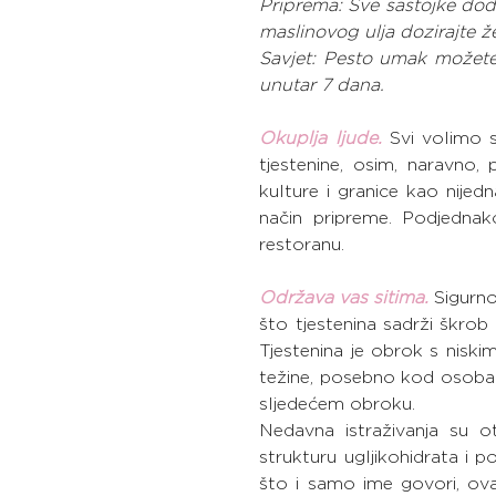
Priprema: Sve sastojke dod
maslinovog ulja dozirajte ž
Savjet: Pesto umak možete na
unutar 7 dana.
Okuplja ljude. 
Svi volimo sj
tjestenine, osim, naravno, 
kulture i granice kao nijed
način pripreme. Podjednako
restoranu.
Održava vas sitima.
Sigurno
što tjestenina sadrži škrob 
Tjestenina je obrok s niski
težine, posebno kod osoba s
sljedećem obroku.
Nedavna istraživanja su ot
strukturu ugljikohidrata i p
što i samo ime govori, ova