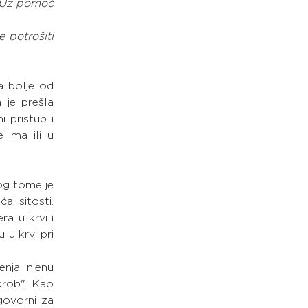
 Uz pomoć 
 potrošiti 
a bolje od 
 je prešla 
 pristup i 
ima ili u 
og tome je 
j sitosti. 
a u krvi i 
u krvi pri 
nja njenu 
krob". Kao 
ovorni za 