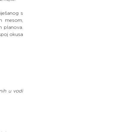
iješanog s 
m mesom, 
 planova. 
spoj okusa 
ih u vodi 