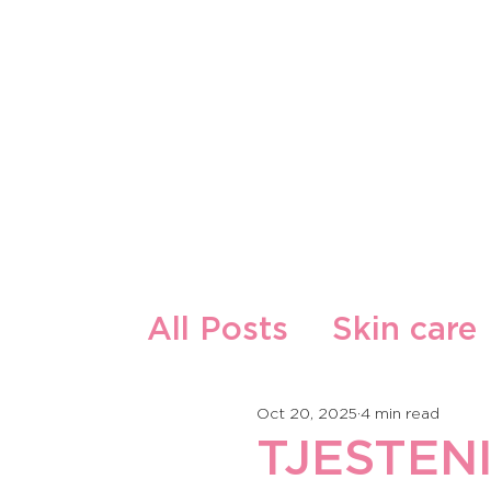
O Nama
Naši Proizvodi
All Posts
Skin care
Guest Writers
F
Oct 20, 2025
4 min read
TJESTENI