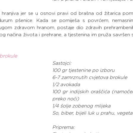
e hranjiva jer se u osnovi pravi od brašna od žitarica pom
 durum pšenice. Kada se pomiješa s povrćem, nemasni
gom zdravom hranom, postaje dio zdravih prehrambenih
svog načina života i prehrane, a tjestenina im pruža savršen 
brokule
Sastojci:
100 gr tjestenine po izboru
6-7 zamrznutih cvjetova brokule
1/2 avokada
100 gr indijskih oraščića (namočen
preko noći)
1/4 šolje zobenog mlijeka
So, biber, bijeli luk u prahu, vegeta
Priprema: