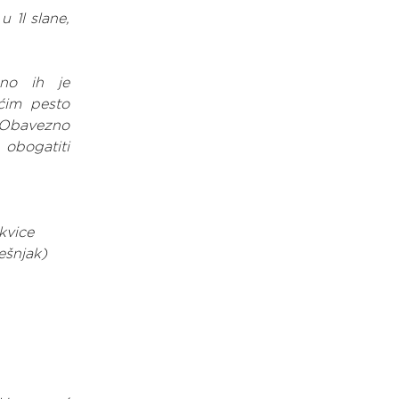
 1l slane, 
no ih je 
ćim pesto 
Obavezno 
obogatiti 
tkvice
ešnjak)