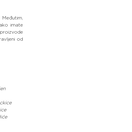
 Međutim, 
ako imate 
i proizvode 
avljeni od 
jen
ckice
ice
iće