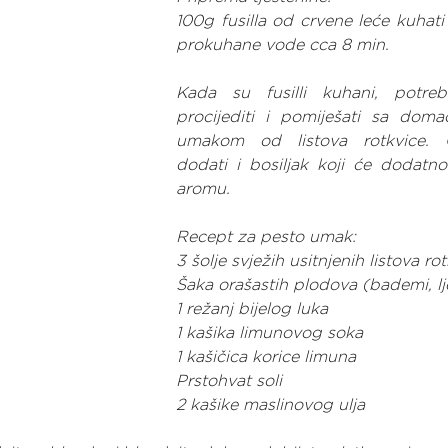
100g fusilla od crvene leće kuhati u
prokuhane vode cca 8 min.
Kada su fusilli kuhani, potreb
procijediti i pomiješati sa doma
umakom od listova rotkvice. 
dodati i bosiljak koji će dodatno 
aromu.
Recept za pesto umak:
3 šolje svježih usitnjenih listova ro
Šaka orašastih plodova (bademi, lj
1 režanj bijelog luka
1 kašika limunovog soka
1 kašičica korice limuna
Prstohvat soli
2 kašike maslinovog ulja