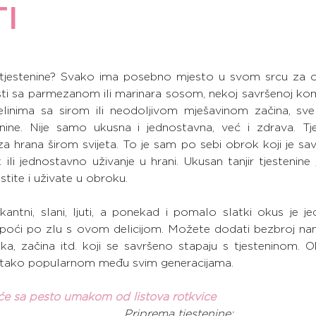
I
telj tjestenine? Svako ima posebno mjesto u svom srcu za o
sti sa parmezanom ili marinara sosom, nekoj savršenoj komb
linima sa sirom ili neodoljivom mješavinom začina, sve 
ine. Nije samo ukusna i jednostavna, već i zdrava. Tjes
a hrana širom svijeta. To je sam po sebi obrok koji je sav
li jednostavno uživanje u hrani. Ukusan tanjir tjestenine 
tite i uživate u obroku.
ikantni, slani, ljuti, a ponekad i pomalo slatki okus je j
poći po zlu s ovom delicijom. Možete dodati bezbroj nami
, začina itd. koji se savršeno stapaju s tjesteninom. Oku
ni tako popularnom među svim generacijama.
eće sa pesto umakom od listova rotkvice
Priprema tjestenine: