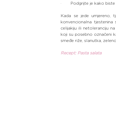
·       Podgrijte je kako bist
Kada se jede umjereno, tj
konvencionalna tjestenina 
celijakiju ili netoleranciju n
koji su posebno označeni ka
smeđe riže, slanutka, zelenog
Recept: Pasta salata   