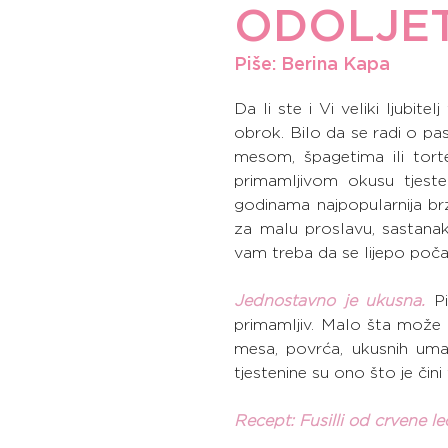
ODOLJET
Piše: Berina Kapa
Da li ste i Vi veliki ljubi
obrok. Bilo da se radi o pa
mesom, špagetima ili torte
primamljivom okusu tjesten
godinama najpopularnija brz
za malu proslavu, sastanak i
vam treba da se lijepo počas
Jednostavno je ukusna.
P
primamljiv. Malo šta može 
mesa, povrća, ukusnih umaka
tjestenine su ono što je či
Recept: Fusilli od crvene l