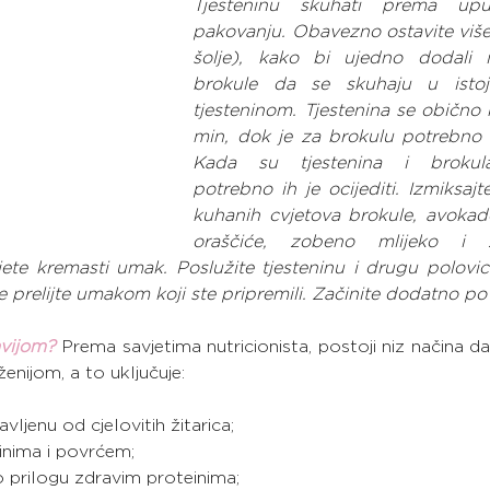
Tjesteninu skuhati prema upu
pakovanju. Obavezno ostavite više 
šolje), kako bi ujedno dodali i
brokule da se skuhaju u istoj
tjesteninom. Tjestenina se obično 
min, dok je za brokulu potrebno 
Kada su tjestenina i brokula
potrebno ih je ocijediti. Izmiksajt
kuhanih cvjetova brokule, avokado,
oraščiće, zobeno mlijeko i 
ete kremasti umak. Poslužite tjesteninu i drugu polovic
e prelijte umakom koji ste pripremili. Začinite dodatno po ž
avijom?
Prema savjetima nutricionista, postoji niz načina da 
enijom, a to uključuje:
ravljenu od cjelovitih žitarica;
teinima i povrćem;
kao prilogu zdravim proteinima;