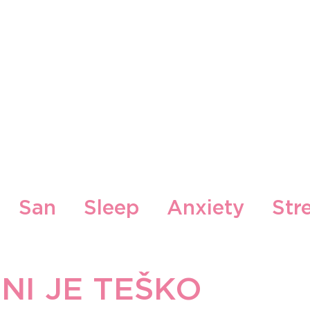
Naši Brendovi
Naše Lokacije
Blog
Konta
San
Sleep
Anxiety
Str
ood
Zdrava hrana i recepti
NI JE TEŠKO