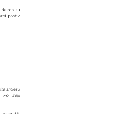
kurkuma su 
bi protiv 
ite smjesu 
Po želji 
arandži, 