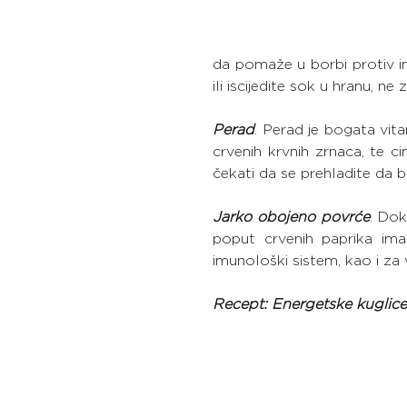
da pomaže u borbi protiv inf
ili iscijedite sok u hranu, 
Perad
. Perad je bogata vit
crvenih krvnih zrnaca, te c
čekati da se prehladite da b
Jarko obojeno povrće
. Dok
poput crvenih paprika ima
imunološki sistem, kao i za 
Recept: Energetske kuglic