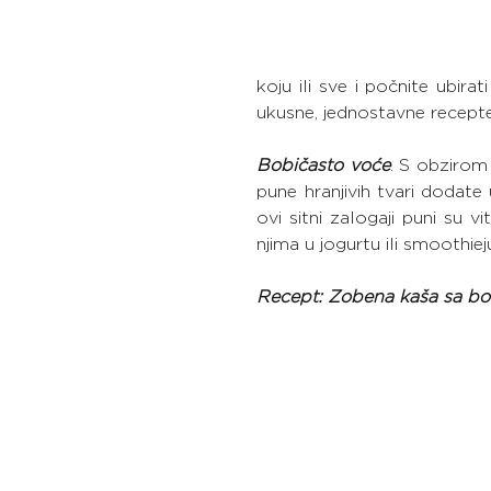
koju ili sve i počnite ubirat
ukusne, jednostavne recepte
Bobičasto voće
.
 S obzirom 
pune hranjivih tvari dodate
ovi sitni zalogaji puni su v
njima u jogurtu ili smoothieju
Recept: Zobena kaša sa b