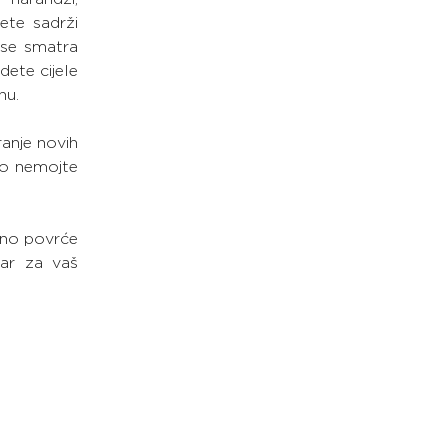
ete sadrži 
se smatra 
ete cijele 
nu.
anje novih 
to nemojte 
no povrće 
ar za vaš 