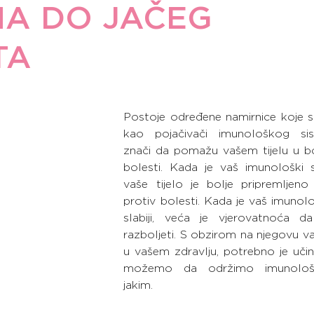
A DO JAČEG
TA
Postoje određene namirnice koje s
kao pojačivači imunološkog sis
znači da pomažu vašem tijelu u bor
bolesti. Kada je vaš imunološki si
vaše tijelo je bolje pripremljeno
protiv bolesti. Kada je vaš imunolo
slabiji, veća je vjerovatnoća d
razboljeti. S obzirom na njegovu v
u vašem zdravlju, potrebno je učini
možemo da održimo imunološk
jakim.