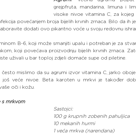
grejpfruta, mandarina, limuna i lim
visoke nivoe vitamina C, za kojeg 
ekcija povećanjem broja bijelih krvnih zrnaca. Bilo da ih jed
ne zaboravite dodati ovo pikantno voće u svoju redovnu ishra
aminom B-6, koji može smanjiti upalu i potreban je za stvar
inkom, koji povećava proizvodnju bijelih krvnih zrnaca. Za
iste uživali u bar toploj zdjeli domaće supe od piletine.
 često mislimo da su agrumi izvor vitamina C, jarko oboje
 još veće nivoe. Beta karoten u mrkvi je također dob
vaše oči i kožu.
e s mrkvom
Sastojci:
100 g krupnih zobenih pahuljica
10 mekanih hurmi
1 veća mrkva (narendana)