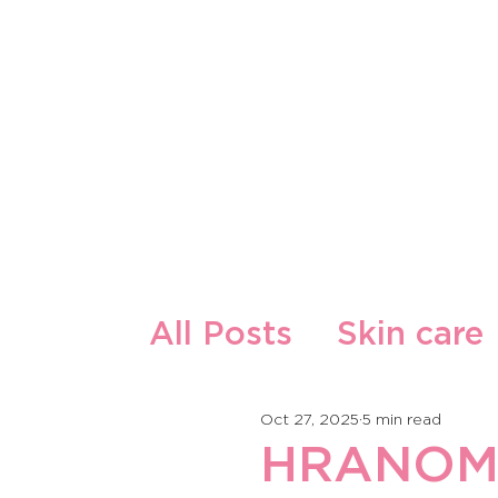
O Nama
Naši Proizvodi
All Posts
Skin care
Guest Writers
F
Oct 27, 2025
5 min read
HRANOM 