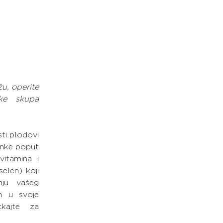
u, operite 
ke skupa 
sti plodovi 
nke poput 
itamina i 
elen) koji 
ju vašeg 
 u svoje 
kajte za 