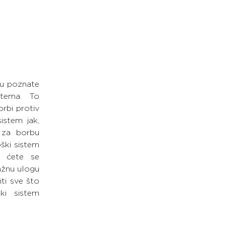
u poznate 
tema. To 
bi protiv 
stem jak, 
 za borbu 
ški sistem 
a ćete se 
ažnu ulogu 
ti sve što 
i sistem 