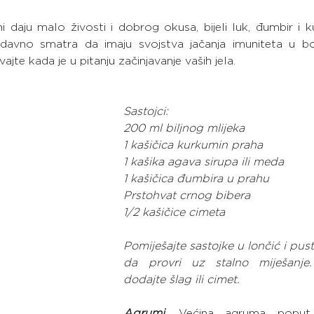
i daju malo živosti i dobrog okusa, bijeli luk, đumbir i 
odavno smatra da imaju svojstva jačanja imuniteta u bor
vajte kada je u pitanju začinjavanje vaših jela.
Sastojci:
200 ml biljnog mlijeka
1 kašičica kurkumin praha
1 kašika agava sirupa ili meda
1 kašičica đumbira u prahu
Prstohvat crnog bibera
1/2 kašičice cimeta
Pomiješajte sastojke u lončić i pust
da provri uz stalno miješanje. 
dodajte šlag ili cimet.
Agrumi
. Većina agruma poput n