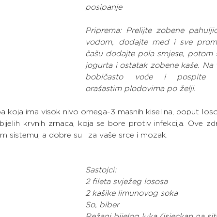
posipanje
Priprema: Prelijte zobene pahulji
vodom, dodajte med i sve promij
čašu dodajte pola smjese, potom sl
jogurta i ostatak zobene kaše. Na v
bobičasto voće i pospite ml
orašastim plodovima po želji.
ba koja ima visok nivo omega-3 masnih kiselina, poput lososa
jelih krvnih zrnaca, koja se bore protiv infekcija. Ove zd
sistemu, a dobre su i za vaše srce i mozak.
Sastojci:
2 fileta svježeg lososa
2 kašike limunovog soka
So, biber
Režanj bijelog luka (isjeckan na si