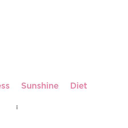
kti
ess
Sunshine
Diet
Gljiva