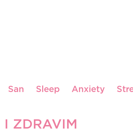
Naši Brendovi
Naše Lokacije
Blog
Konta
San
Sleep
Anxiety
Str
ood
Zdrava hrana i recepti
I ZDRAVIM