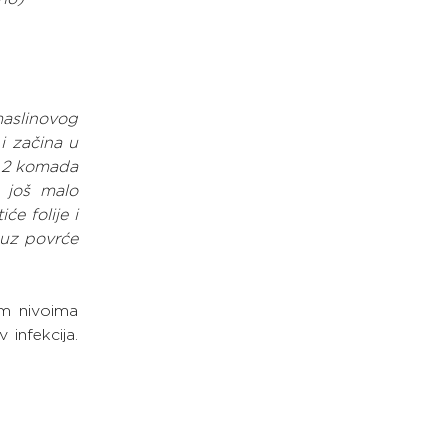
aslinovog 
i začina u 
e 2 komada 
 još malo 
e folije i 
 uz povrće 
m nivoima 
nfekcija. 