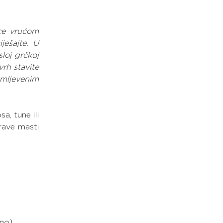
ce vrućom 
ešajte. U 
oj grčkoj 
rh stavite 
jevenim 
, tune ili 
rave masti 
tno)