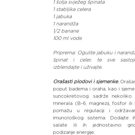
1 šolja svježeg špinata
1 stabljika celera
1 jabuka
1 narandža
1/2 banane
100 ml vode
Priprema: Ogulite jabuku i narandž
špinat i celer, te sve sastoj
izblendajte i uživajte.
Orašasti plodovi i sjemenke
. Oraša
poput badema i oraha, kao i sjeme
suncokretovog, sadrže nekoliko v
minerala (B-6, magnezij, fosfor ili s
pomažu u regulaciji i održavan
imunološkog sistema. Dodajte ih
salate ili ih jednostavno gric
podizanje energije.