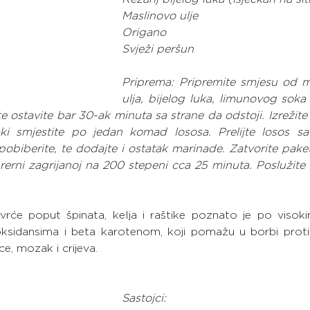
Maslinovo ulje
Origano
Svježi peršun
Priprema: Pripremite smjesu od m
ulja, bijelog luka, limunovog soka 
 te ostavite bar 30-ak minuta sa strane da odstoji. Izrežit
vaki smjestite po jedan komad lososa. Prelijte losos sa
pobiberite, te dodajte i ostatak marinade. Zatvorite paketić
u rerni zagrijanoj na 200 stepeni cca 25 minuta. Poslužite
rće poput špinata, kelja i raštike poznato je po visoki
ksidansima i beta karotenom, koji pomažu u borbi protiv i
e, mozak i crijeva.
Sastojci: