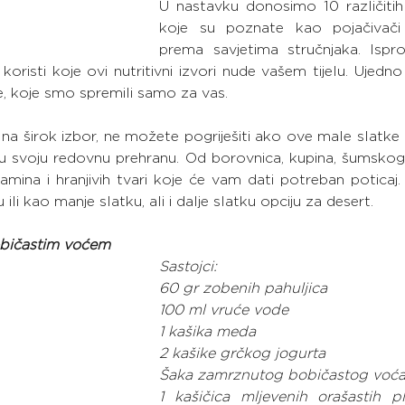
U nastavku donosimo 10 različitih 
koje su poznate kao pojačivači 
prema savjetima stručnjaka. Isprob
i koristi koje ovi nutritivni izvori nude vašem tijelu. Ujedno 
, koje smo spremili samo za vas.
na širok izbor, ne možete pogriješiti ako ove male slatke 
 u svoju redovnu prehranu. Od borovnica, kupina, šumskog v
itamina i hranjivih tvari koje će vam dati potreban poticaj. 
 ili kao manje slatku, ali i dalje slatku opciju za desert.
običastim voćem
Sastojci:
60 gr zobenih pahuljica
100 ml vruće vode
1 kašika meda
2 kašike grčkog jogurta
Šaka zamrznutog bobičastog voć
1 kašičica mljevenih orašastih p