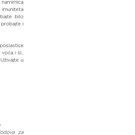
namirnica 
imuniteta 
ajte bilo 
probajte i 
poslastice 
oća i sl., 
Uživajte u 
a
lodova za 