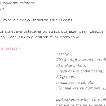
a, zelenom salatom,
em.
i minerale svojoj ishrani za zdravu kožu:
koji sprječava oštećenja od sunca, pomaže lojnim žlijezda
vanju rana. Mrkva je odličan izvor vitamina A.
e s mrkvom
Sastojci:
100 g krupnih zobenih pahu
10 mekanih hurmi
1 veća mrkva (narendana)
80 g oraha
1 mala kašika cimeta
1/2 male kašike đumbira u
Izblendajte sastojke u multi
formirajte manje kuglice (