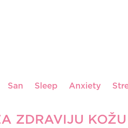
Naši Brendovi
Naše Lokacije
Blog
Konta
San
Sleep
Anxiety
Str
ood
Zdrava hrana i recepti
A ZDRAVIJU KOŽU