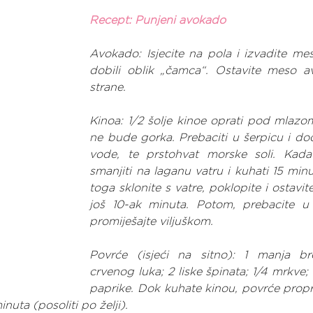
Recept: Punjeni avokado
Avokado: Isjecite na pola i izvadite mes
dobili oblik „čamca“. Ostavite meso a
strane.
Kinoa: 1/2 šolje kinoe oprati pod mlazo
ne bude gorka. Prebaciti u šerpicu i doda
vode, te prstohvat morske soli. Kada
smanjiti na laganu vatru i kuhati 15 min
toga sklonite s vatre, poklopite i ostavite
još 10-ak minuta. Potom, prebacite u z
promiješajte viljuškom.
Povrće (isjeći na sitno): 1 manja bro
crvenog luka; 2 liske špinata; 1/4 mrkve; 
paprike. Dok kuhate kinou, povrće proprž
nuta (posoliti po želji).