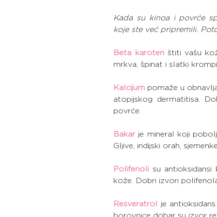
Kada su kinoa i povrće sp
koje ste već pripremili. Po
Beta karoten
 štiti vašu k
mrkva, špinat i slatki krompi
Kalcijum
 pomaže u obnavljan
atopijskog dermatitisa. Dob
povrće.
Bakar
 je mineral koji pobol
Gljive, indijski orah, sjeme
Polifenoli
 su antioksidansi 
kože. Dobri izvori polifenol
Resveratrol
 je antioksidans
borovnice dobar su izvor re