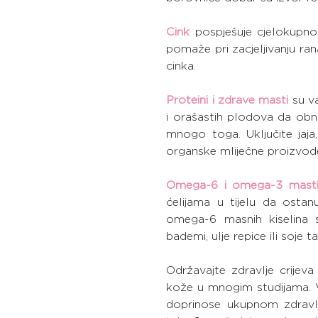
Cink
 pospješuje cjelokupno 
pomaže pri zacjeljivanju rana
cinka.
Proteini i zdrave masti
 su v
i orašastih plodova da obnov
mnogo toga. Uključite jaja
organske mliječne proizvode
Omega-6 i omega-3 mast
ćelijama u tijelu da ostan
omega-6 masnih kiselina s
bademi, ulje repice ili soje
Održavajte zdravlje crijeva
kože u mnogim studijama. Vla
doprinose ukupnom zdravlju