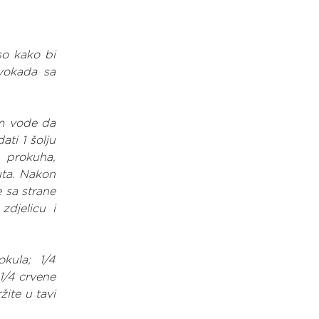
o kako bi 
vokada sa 
m vode da 
ti 1 šolju 
 prokuha, 
uta. Nakon 
 sa strane 
djelicu i 
kula; 1/4 
1/4 crvene 
ite u tavi 