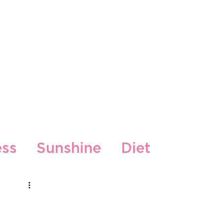
kti
ess
Sunshine
Diet
Gljiva