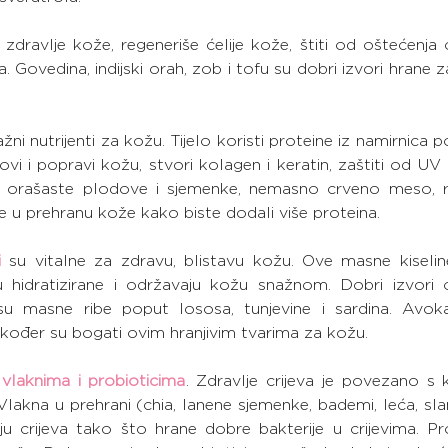
zdravlje kože, regeneriše ćelije kože, štiti od oštećenja 
. Govedina, indijski orah, zob i tofu su dobri izvori hrane za
ažni nutrijenti za kožu. Tijelo koristi proteine ​​iz namirnica
i i popravi kožu, stvori kolagen i keratin, zaštiti od UV z
, orašaste plodove i sjemenke, nemasno crveno meso, rib
 u prehranu kože kako biste dodali više proteina.
i
 su vitalne za zdravu, blistavu kožu. Ove masne kiseli
u hidratizirane i održavaju kožu snažnom. Dobri izvori 
u masne ribe poput lososa, tunjevine i sardina. Avokad
 također su bogati ovim hranjivim tvarima za kožu.
 
vlaknima i probioticima
. Zdravlje crijeva je povezano s 
kna u prehrani (chia, lanene sjemenke, bademi, leća, slanu
 crijeva tako što hrane dobre bakterije u crijevima. Prob