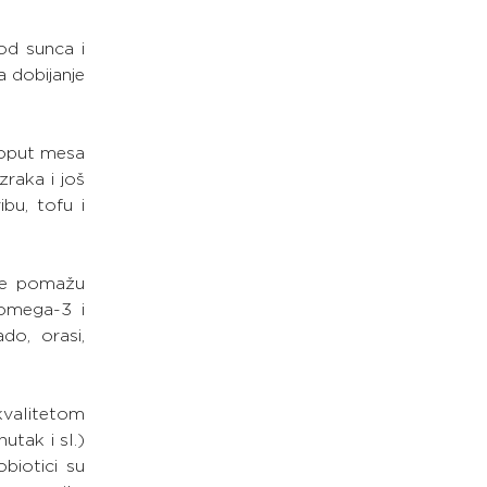
od sunca i 
 dobijanje 
 poput mesa 
raka i još 
u, tofu i 
ne pomažu 
omega-3 i 
o, orasi, 
kvalitetom 
tak i sl.) 
iotici su 