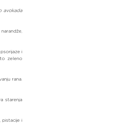
o avokada 
narandže, 
sorijaze i 
ato zeleno 
anju rana. 
a starenja 
istacije i 