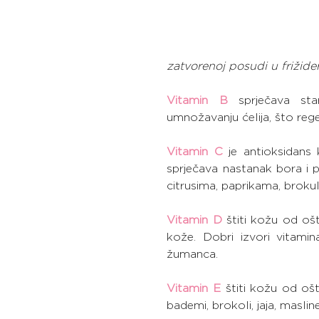
zatvorenoj posudi u frižide
Vitamin B
 sprječava sta
umnožavanju ćelija, što regen
Vitamin C
 je antioksidans 
sprječava nastanak bora i 
citrusima, paprikama, brokul
Vitamin D
 štiti kožu od oš
kože. Dobri izvori vitamin
žumanca.
Vitamin E
 štiti kožu od oš
bademi, brokoli, jaja, maslin