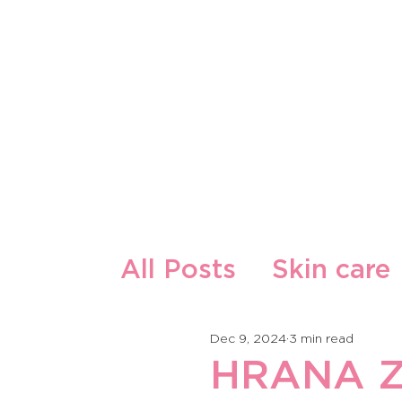
O Nama
Naši Proizvodi
All Posts
Skin care
Guest Writers
F
Dec 9, 2024
3 min read
HRANA Z