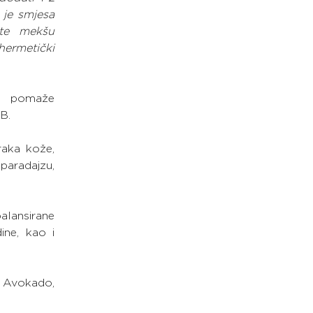
je smjesa 
te mekšu 
hermetički 
r pomaže 
 B.
raka kože, 
aradajzu, 
lansirane 
ne, kao i 
 Avokado, 