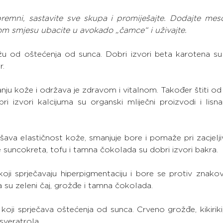
remni, sastavite sve skupa i promiješajte. Dodajte mes
tom smjesu ubacite u avokado „čamce“ i uživajte.
ožu od oštećenja od sunca. Dobri izvori beta karotena su 
r.
ju kože i održava je zdravom i vitalnom. Također štiti od p
ri izvori kalcijuma su organski mliječni proizvodi i lisn
jšava elastičnost kože, smanjuje bore i pomaže pri zacjeljiv
nke suncokreta, tofu i tamna čokolada su dobri izvori bakra.
koji sprječavaju hiperpigmentaciju i bore se protiv znakov
a su zeleni čaj, grožđe i tamna čokolada.
 koji sprječava oštećenja od sunca. Crveno grožđe, kikiriki, p
sveratrola.