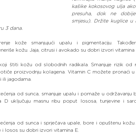
kašike kokosovog ulja ako 
presuha, dok ne dobije
smjesu). Držite kuglice u 
ru 3 dana.
renje kože smanjujući upalu i pigmentaciju. Takođe
eriše kožu. Jaja, citrusi i avokado su dobri izvori vitamina
koji štiti kožu od slobodnih radikala. Smanjuje rizik od 
potiče proizvodnju kolagena. Vitamin C možete pronaći u p
i ili jagodama.
tećenja od sunca, smanjuje upalu i pomaže u održavanju ba
a D uključuju masnu ribu poput lososa, tunjevine i sardi
tećenja od sunca i sprječava upale, bore i opuštenu kožu.
e i losos su dobri izvori vitamina E.