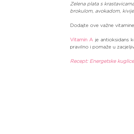
Zelena plata s krastavicam
brokulom, avokadom, kivij
Dodajte ove važne vitamine 
Vitamin A
 je antioksidans 
pravilno i pomaže u zacjelji
Recept: Energetske kuglic