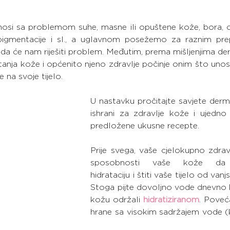
nosi sa problemom suhe, masne ili opuštene kože, bora, 
igmentacije i sl., a uglavnom posežemo za raznim prep
da će nam riješiti problem. Međutim, prema mišljenjima de
 stanja kože i općenito njeno zdravlje počinje onim što unosi
e na svoje tijelo.
U nastavku pročitajte savjete derm
ishrani za zdravlje kože i ujedno 
predložene ukusne recepte.
Prije svega, vaše cjelokupno zdravl
sposobnosti vaše kože da 
hidrataciju i štiti vaše tijelo od vanjsk
Stoga pijte dovoljno vode dnevno k
kožu održali 
hidratiziranom
. Poveća
hrane sa visokim sadržajem vode (k