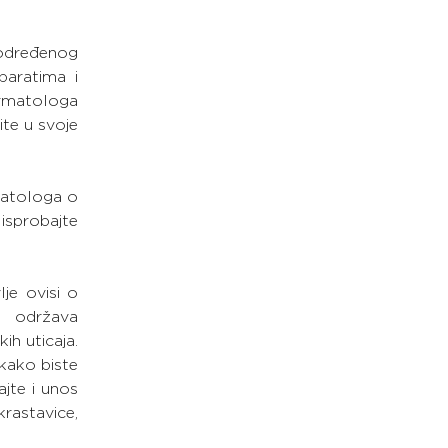
određenog 
aratima i 
rmatologa 
te u svoje 
atologa o 
isprobajte 
je ovisi o 
održava 
ih uticaja. 
ako biste 
jte i unos 
rastavice, 