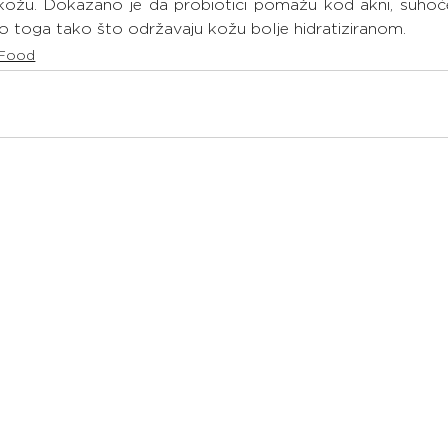
kožu. Dokazano je da probiotici pomažu kod akni, suhoće, 
ogo toga tako što održavaju kožu bolje hidratiziranom.
Food