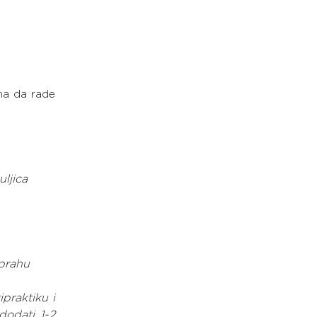
ma da rade 
ljica
 prahu
praktiku i 
dodati 1-2 