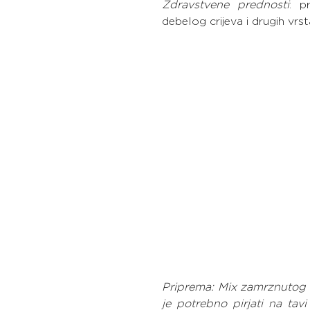
Zdravstvene prednosti
: p
debelog crijeva i drugih vrst
Priprema: Mix zamrznutog k
je potrebno pirjati na tav