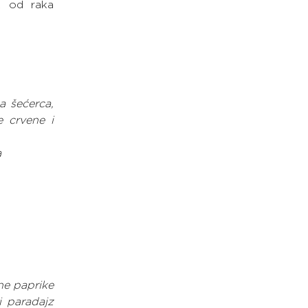
k od raka 
 šećerca, 
 crvene i 
a
e paprike 
 paradajz 