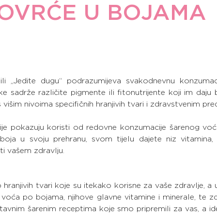
POVRĆE U BOJAMA
li „Jedite dugu“ podrazumijeva svakodnevnu konzumaci
 sadrže različite pigmente ili fitonutrijente koji im daju bo
s višim nivoima specifičnih hranjivih tvari i zdravstvenim pr
je pokazuju koristi od redovne konzumacije šarenog voća
ja u svoju prehranu, svom tijelu dajete niz vitamina, m
iti vašem zdravlju.
hranjivih tvari koje su itekako korisne za vaše zdravlje, a 
i voća po bojama, njihove glavne vitamine i minerale, te z
tavnim šarenim receptima koje smo pripremili za vas, a ide