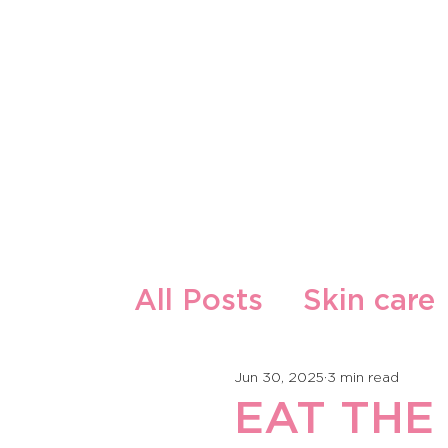
O Nama
Naši Proizvodi
All Posts
Skin care
Guest Writers
F
Jun 30, 2025
3 min read
EAT THE