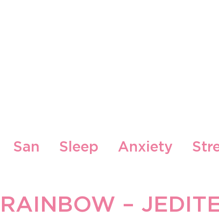
Naši Brendovi
Naše Lokacije
Blog
Konta
San
Sleep
Anxiety
Str
ood
Zdrava hrana i recepti
 RAINBOW – JEDIT