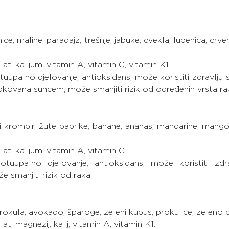
nice, maline, paradajz, trešnje, jabuke, cvekla, lubenica, crve
olat, kalijum, vitamin A, vitamin C, vitamin K1.
otuupalno djelovanje, antioksidans, može koristiti zdravlju 
okovana suncem, može smanjiti rizik od određenih vrsta ra
ki krompir, žute paprike, banane, ananas, mandarine, mango
olat, kalijum, vitamin A, vitamin C.
rotuupalno djelovanje, antioksidans, može koristiti zdrav
e smanjiti rizik od raka.
, brokula, avokado, šparoge, zeleni kupus, prokulice, zeleno bi
olat, magnezij, kalij, vitamin A, vitamin K1.