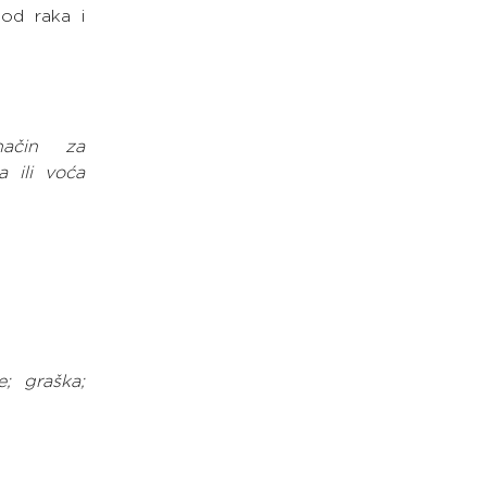
od raka i 
ačin za 
 ili voća 
; graška; 