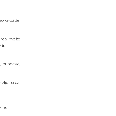
no grožđe, 
srca, može 
ka.
, bundeva, 
lju srca, 
lje.