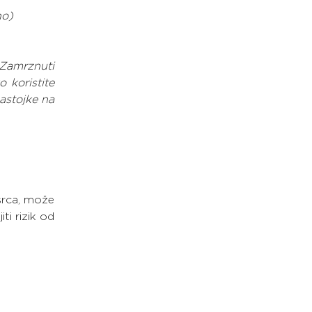
no)
 Zamrznuti 
koristite 
astojke na 
srca, može 
i rizik od 