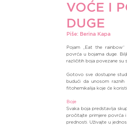
VOĆE I 
DUGE
Piše: Berina Kapa
Pojam „Eat the rainbow“ i
povrća u bojama duge. Biljke
različitih boja povezane su 
Gotovo sve dostupne studi
budući da unosom raznih bo
fitohemikalija koje će korist
Boje
Svaka boja predstavlja skup 
pročitajte primjere povrća 
prednosti. Uživajte u jednos