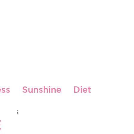
kti
ess
Sunshine
Diet
Gljiva
E