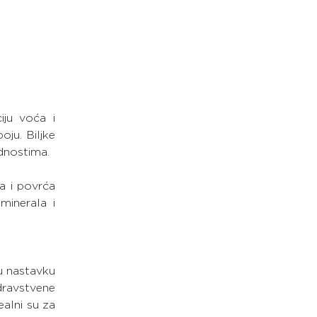
ju voća i 
ju. Biljke 
ednostima.
 i povrća 
inerala i 
u nastavku 
dravstvene 
alni su za 