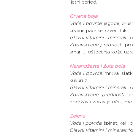
ljetni period.
Crvena boja
Voće i povrće
: jagode, brus
crvene paprike, crveni luk.
Glavni vitamini i minerali
: f
Zdravstvene prednosti
: pr
smanjiti oštećenja kože uzr
Narandžasta i žuta boja
Voće i povrće
: mrkva, slat
kukuruz.
Glavni vitamini i minerali
: f
Zdravstvene prednosti
: p
podržava zdravlje očiju, mož
Zelena
Voće i povrće
: špinat, kelj
Glavni vitamini i minerali
: f