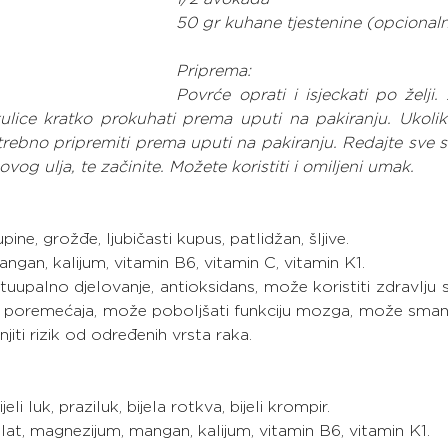
50 gr kuhane tjestenine (opcional
Priprema:
Povrće oprati i isjeckati po želji.
ulice kratko prokuhati prema uputi na pakiranju. Ukoliko 
otrebno pripremiti prema uputi na pakiranju. Redajte sve s
ovog ulja, te začinite. Možete koristiti i omiljeni umak.
pine, grožđe, ljubičasti kupus, patlidžan, šljive.
angan, kalijum, vitamin B6, vitamin C, vitamin K1.
otuupalno djelovanje, antioksidans, može koristiti zdravlju 
h poremećaja, može poboljšati funkciju mozga, može smanjit
jiti rizik od određenih vrsta raka.
bijeli luk, praziluk, bijela rotkva, bijeli krompir.
olat, magnezijum, mangan, kalijum, vitamin B6, vitamin K1.