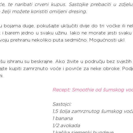
, te naribati crveni kupus. Sastojke prebaciti u zdjelu, 
želji možete koristiti omiljeni dresing.
u bojama duge, pokušajte uključiti dvije do tri voćke ili n
k i barem jedno u svaku užinu. Iako ne morate jesti svaku 
u svoju prehranu nekoliko puta sedmično. Mogućnosti ukl
šu ishranu su beskrajne. Ako živite u području bez svježih
ajte kupiti zamrznuto voće i povrće za neke obroke. Podj
i.
Recept: Smoothie od šumskog vo
Sastojci:
1,5 šolja zamrznutog šumskog voć
1 banana
1/2 avokada
1 kašika sjemenki bundeve