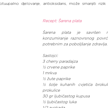
rotuupalno djelovanje, antioksidans, može smanjiti rizik 
Recept: Šarena plata
Šarena plata je savršen n
konzumiranje raznovrsnog povrća
potrebnim za poboljšanje zdravlja.
Sastojci:
3 cherry paradajza
½ crvene paprike
1 mrkva
½ žute paprike
½ šolje kuhanih cvjetića brokule
prokulice
30 gr ljubičastog kupusa
½ ljubičastog luka
1/2 avokada