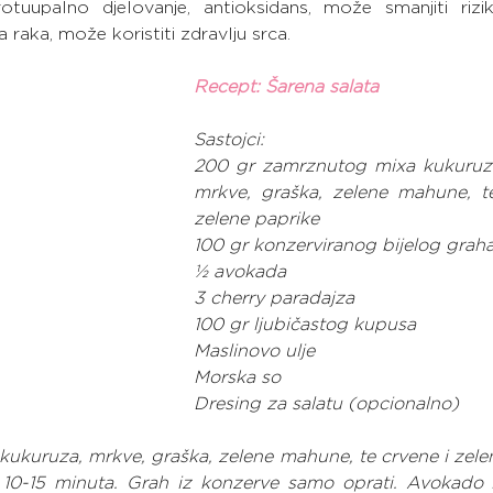
rotuupalno djelovanje, antioksidans, može smanjiti rizi
a raka, može koristiti zdravlju srca.
Recept: Šarena salata
Sastojci:
200 gr zamrznutog mixa kukuruza
mrkve, graška, zelene mahune, te
zelene paprike
100 gr konzerviranog bijelog grah
½ avokada
3 cherry paradajza
100 gr ljubičastog kupusa
Maslinovo ulje
Morska so
Dresing za salatu (opcionalno)
ukuruza, mrkve, graška, zelene mahune, te crvene i zelen
i 10-15 minuta. Grah iz konzerve samo oprati. Avokado i