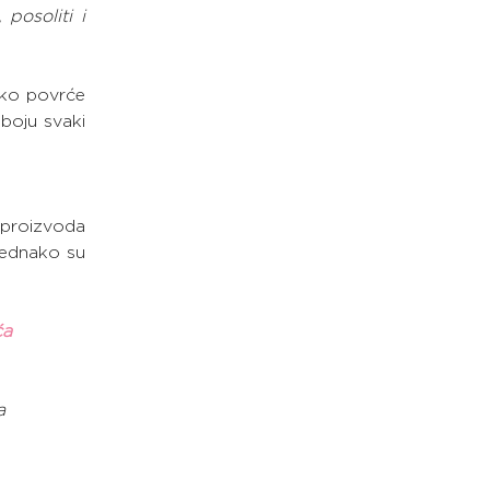
posoliti i 
eko povrće 
boju svaki 
 proizvoda 
ednako su 
ća
a