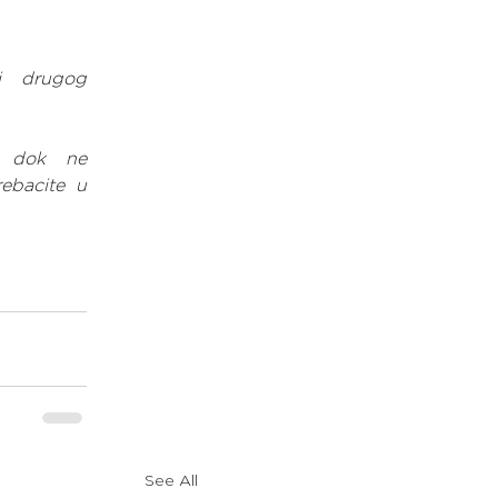
i drugog 
e dok ne 
ebacite u 
See All