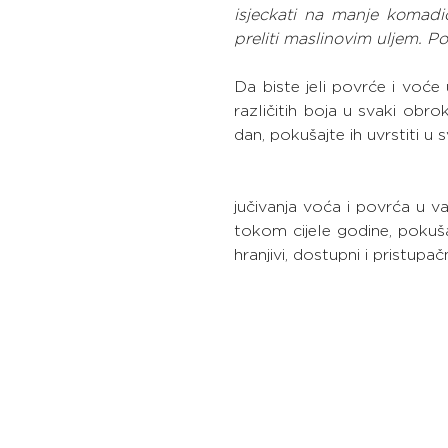
isjeckati na manje komadiće
preliti maslinovim uljem. Po 
Da biste jeli povrće i voće 
različitih boja u svaki obro
dan, pokušajte ih uvrstiti 
jučivanja voća i povrća u va
tokom cijele godine, pokuš
hranjivi, dostupni i pristupačn