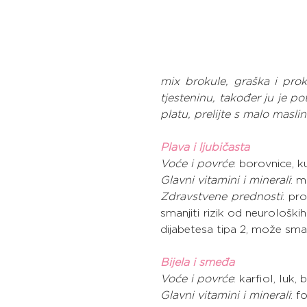
mix brokule, graška i prok
tjesteninu, također ju je p
platu, prelijte s malo maslin
Plava i ljubičasta
Voće i povrće
: borovnice, ku
Glavni vitamini i minerali
: m
Zdravstvene prednosti
: pr
smanjiti rizik od neurološki
dijabetesa tipa 2, može sman
Bijela i smeđa
Voće i povrće
: karfiol, luk, 
Glavni vitamini i minerali
: f